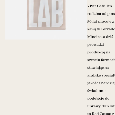
Vivir Café. Ich
rodzina od pon
50 lat pracuje z
kawą w Cerrad
Mineiro, a dziś
prowadzi
produkcję na
sześciu farmach
stawiając na
arabikę special
jakość i bardzie
świadome
podejście do
uprawy. Ten lot
to Red Catuaí z