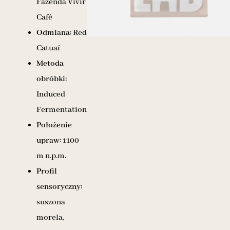
Fazenda Vivir
Café
Odmiana:
Red
Catuaí
Metoda
obróbki:
Induced
Fermentation
Położenie
upraw:
1100
m n.p.m.
Profil
sensoryczny:
suszona
morela,