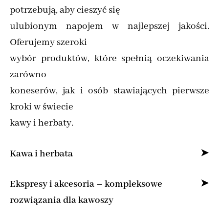
potrzebują, aby cieszyć się
ulubionym napojem w najlepszej jakości.
Oferujemy szeroki
wybór produktów, które spełnią oczekiwania
zarówno
koneserów, jak i osób stawiających pierwsze
kroki w świecie
kawy i herbaty.
Kawa i herbata
Specjalizujemy się w sprzedaży kawy ziarnistej
Ekspresy i akcesoria – kompleksowe
i mielonej online,
rozwiązania dla kawoszy
dostarczając produkty od najlepszych marek z