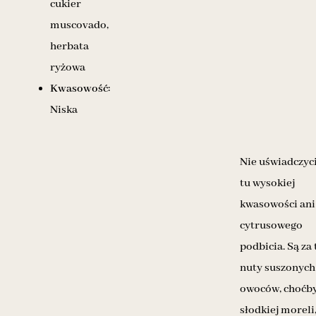
cukier
muscovado,
herbata
ryżowa
Kwasowość:
Niska
Nie uświadczyc
tu wysokiej
kwasowości ani
cytrusowego
podbicia. Są za 
nuty suszonych
owoców, choćb
słodkiej moreli