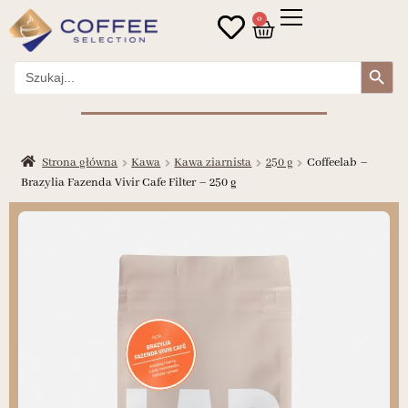
0
Search Button
Search
for:
Strona główna
Kawa
Kawa ziarnista
250 g
Coffeelab –
Brazylia Fazenda Vivir Cafe Filter – 250 g