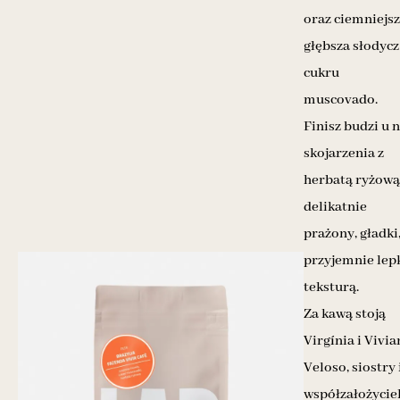
oraz ciemniejsz
głębsza słodycz
cukru
muscovado.
Finisz budzi u 
skojarzenia z
herbatą ryżową
delikatnie
prażony, gładki,
przyjemnie lep
teksturą.
Za kawą stoją
Virgínia i Vivia
Veloso, siostry 
współzałożycie