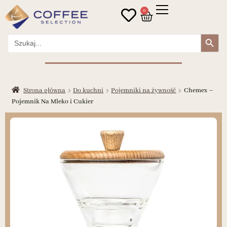
0
Search Button
Search
for:
Strona główna
Do kuchni
Pojemniki na żywność
Chemex –
Pojemnik Na Mleko i Cukier