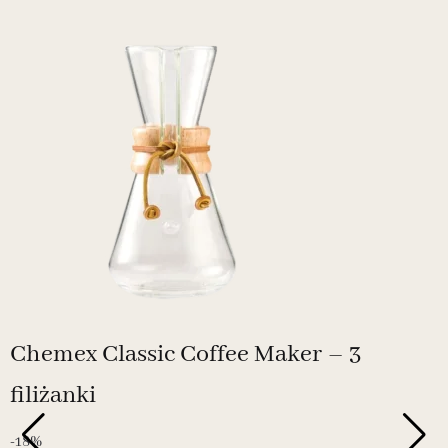
Chemex Classic Coffee Maker – 3
filiżanki
-18%
-