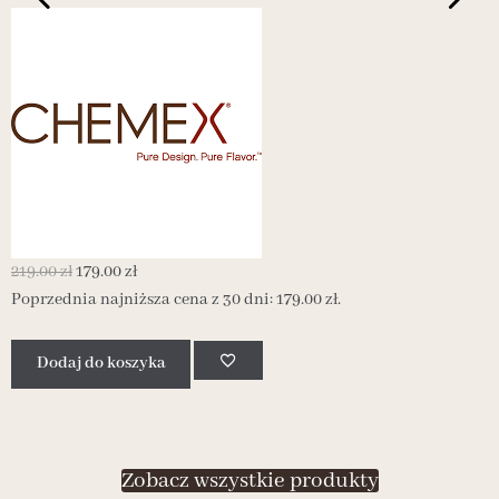
219.00
zł
179.00
zł
2
Poprzednia najniższa cena z 30 dni:
179.00
zł
.
P
Dodaj do koszyka
Zobacz wszystkie produkty