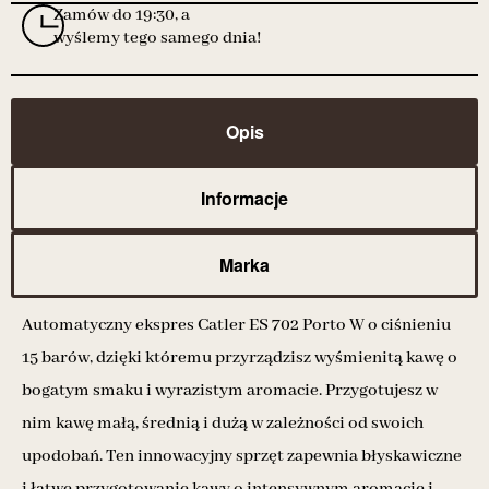
Zamów do 19:30, a
wyślemy tego samego dnia!
Opis
Informacje
Marka
Automatyczny ekspres Catler ES 702 Porto W o ciśnieniu
15 barów, dzięki któremu przyrządzisz wyśmienitą kawę o
bogatym smaku i wyrazistym aromacie. Przygotujesz w
nim kawę małą, średnią i dużą w zależności od swoich
upodobań. Ten innowacyjny sprzęt zapewnia błyskawiczne
i łatwe przygotowanie kawy o intensywnym aromacie i