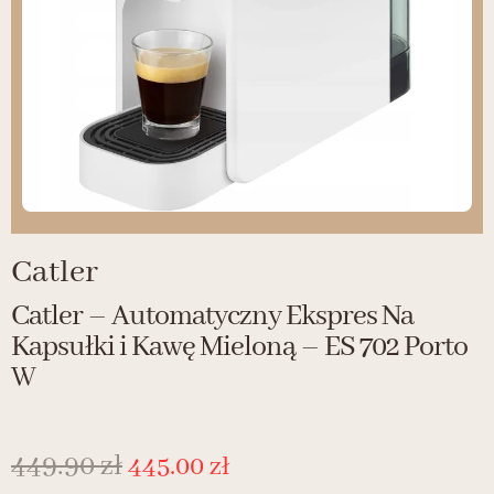
Catler
Catler – Automatyczny Ekspres Na
Kapsułki i Kawę Mieloną – ES 702 Porto
W
449.90
zł
445.00
zł