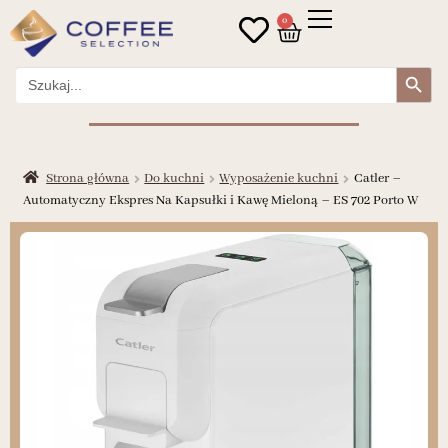
0
Search Button
Search
for:
Strona główna
Do kuchni
Wyposażenie kuchni
Catler –
Automatyczny Ekspres Na Kapsułki i Kawę Mieloną – ES 702 Porto W