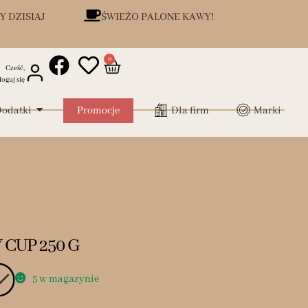
Y DZISIAJ
ŚWIEŻO PALONE KAWY!
0
Cześć,
loguj się
odatki
Promocje
Dla firm
Marki
CUP 250 G
5 w magazynie