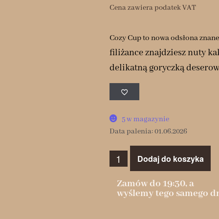
Cena zawiera podatek VAT
Cozy Cup to nowa odsłona znanej
filiżance znajdziesz nuty k
delikatną goryczką deserow
5 w magazynie
Data palenia: 01.06.2026
Dodaj do koszyka
Zamów do 19:30, a
wyślemy tego samego dn