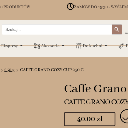
00 PRODUKTÓW
ZAMÓW DO 19:30 - WYŚLEM
Search Button
Search
for:
za
Ekspresy
Akcesoria
Do kuchni
D
250 g
CAFFE GRANO COZY CUP 250 G
Caffe Grano
CAFFE GRANO COZY 
40.00
zł