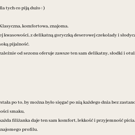
a tych co piją dużo : )
. Klasyczna, komfortowa, znajoma.
ej kwasowości, z delikatną goryczką deserowej czekolady i słodyc
oką pijalność.
ależnie od sezonu oferuje zawsze ten sam delikatny, słodki i otul
tała po to, by można było sięgać po nią każdego dnia bez zastanow
ości smaku,
każda filiżanka daje ten sam komfort, lekkość i przyjemność picia
znajomego profilu.