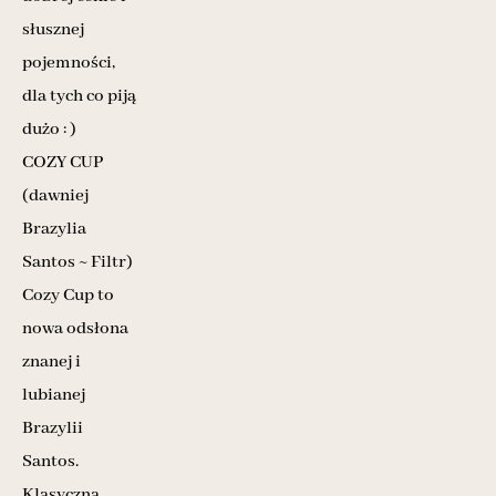
słusznej
pojemności,
dla tych co piją
dużo : )
COZY CUP
(dawniej
Brazylia
Santos ~ Filtr)
Cozy Cup to
nowa odsłona
znanej i
lubianej
Brazylii
Santos.
Klasyczna,