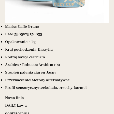
Marka:
Caffe Grano
EAN:
5905629150035
Opakowanie:
1 kg
Kraj pochodzenia:
Brazylia
Rodzaj kawy:
Ziarnista
Arabica / Robusta:
Arabica: 100
Stopień palenia ziaren:
Jasny
Przeznaczenie:
Metody alternatywne
Profil sensoryczny:
czekolada, orzechy, karmel
Nowa linia
DAILY kaw w
dobrej cenie i