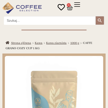
0
Search Button
Search
for:
Strona główna
Kawa
Kawa ziarnista
1000 g
CAFFE
GRANO COZY CUP 1 KG