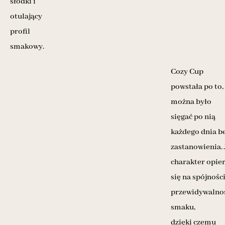
słodki i
otulający
profil
smakowy.
Cozy Cup
powstała po to,
można było
sięgać po nią
każdego dnia b
zastanowienia. 
charakter opie
się na spójności
przewidywalno
smaku,
dzięki czemu