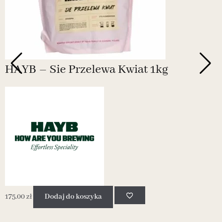
HAYB – Sie Przelewa Kwiat 1kg
175.00
zł
Dodaj do koszyka
1