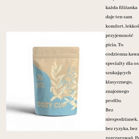
każda filiżanka
daje ten sam
komfort, lekkoś
przyjemność
picia. To
codzienna kaw
specialty dla o
szukających
klasycznego,
znajomego
profilu.
Bez
niespodzianek,
bez ryzyka, bez
rozczarowań. P