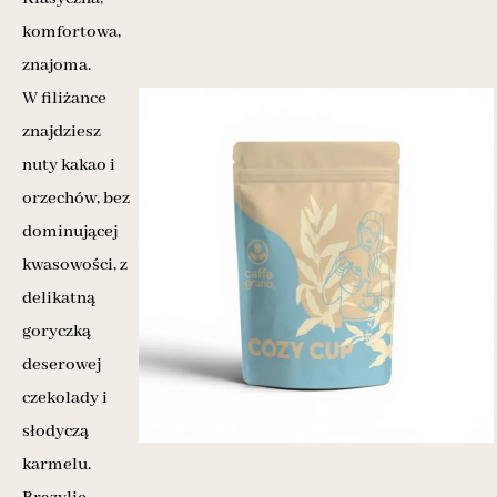
komfortowa,
znajoma.
W filiżance
znajdziesz
nuty kakao i
orzechów, bez
dominującej
kwasowości, z
delikatną
goryczką
deserowej
czekolady i
słodyczą
karmelu.