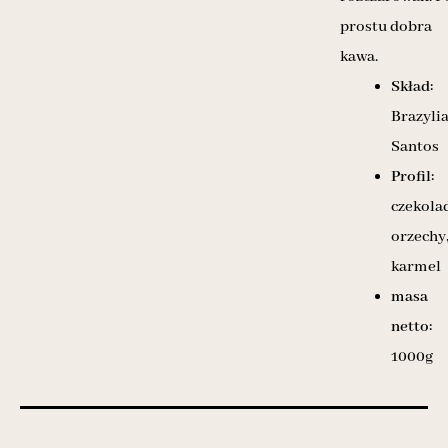
prostu dobra
kawa.
Skład:
Brazyli
Santos
Profil:
czekola
orzechy
karmel
masa
netto:
1000g