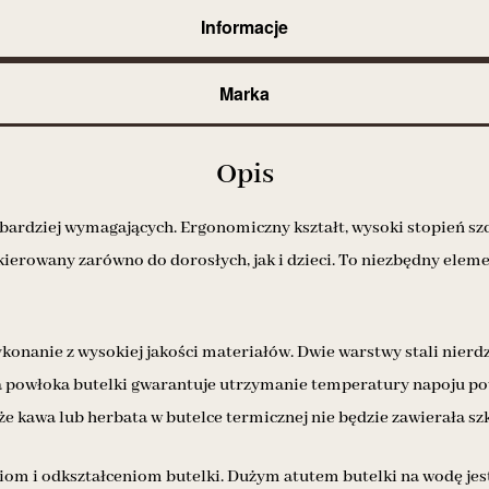
Informacje
Marka
Opis
jbardziej wymagających. Ergonomiczny kształt, wysoki stopień szcze
ierowany zarówno do dorosłych, jak i dzieci. To niezbędny eleme
ykonanie z wysokiej jakości materiałów. Dwie warstwy stali nierd
a powłoka butelki gwarantuje utrzymanie temperatury napoju po
że kawa lub herbata w butelce termicznej nie będzie zawierała sz
om i odkształceniom butelki. Dużym atutem butelki na wodę jest