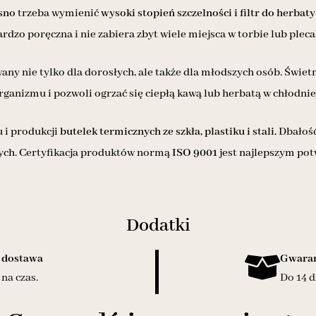
sno
trzeba wymienić
wysoki stopień szczelności i filtr do herbaty
ardzo poręczna i nie zabiera zbyt wiele miejsca w torbie lub pleca
ny nie tylko dla dorosłych, ale także dla młodszych osób. Świetn
izmu i pozwoli ogrzać się ciepłą kawą lub herbatą w chłodniej
 i produkcji
butelek termicznych ze szkła, plastiku i stali.
Dbałość
nych. Certyfikacja produktów normą
ISO 9001
jest najlepszym pot
Dodatki
 dostawa
Gwaran
na czas.
Do 14 d