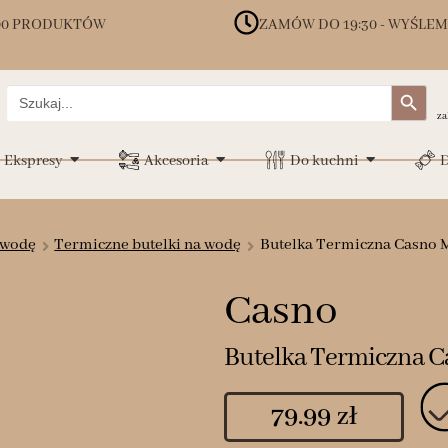
00 PRODUKTÓW
ZAMÓW DO 19:30 - WYŚLEM
Search Button
Search
for:
za
Ekspresy
Akcesoria
Do kuchni
D
 wodę
Termiczne butelki na wodę
Butelka Termiczna Casno 
Casno
Butelka Termiczna 
79.99
zł