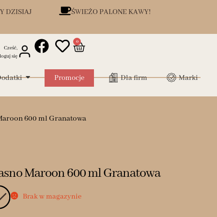
Y DZISIAJ
ŚWIEŻO PALONE KAWY!
0
Cześć,
loguj się
odatki
Promocje
Dla firm
Marki
Maroon 600 ml Granatowa
Casno Maroon 600 ml Granatowa
Brak w magazynie