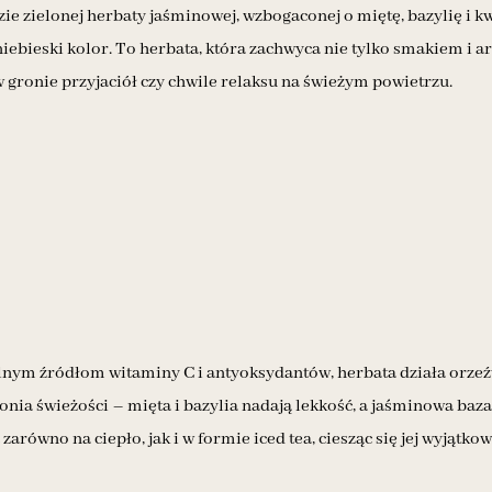
e zielonej herbaty jaśminowej, wzbogaconej o miętę, bazylię i kwi
iebieski kolor. To herbata, która zachwyca nie tylko smakiem i 
w gronie przyjaciół czy chwile relaksu na świeżym powietrzu.
lnym źródłom witaminy C i antyoksydantów, herbata działa orzeźw
nia świeżości – mięta i bazylia nadają lekkość, a jaśminowa baz
zarówno na ciepło, jak i w formie iced tea, ciesząc się jej wyjąt