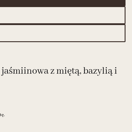
śmiinowa z miętą, bazylią i
tę.