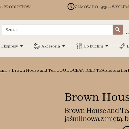
00 PRODUKTÓW
ZAMÓW DO 19:30 - WYŚLEM
Search Button
Search
for:
za
Ekspresy
Akcesoria
Do kuchni
D
ana
Brown House and Tea COOL OCEAN ICED TEA zielona herbat
Brown Hous
Brown House and Te
jaśmiinowa z miętą, ba