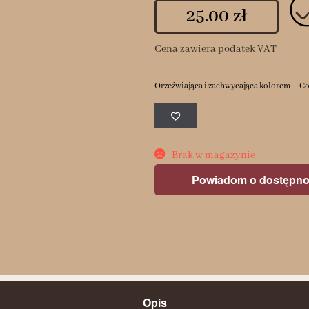
25.00
zł
Cena zawiera podatek VAT
Orzeźwiająca i zachwycająca kolorem – Cool
Brak w magazynie
Powiadom o dostępno
Opis