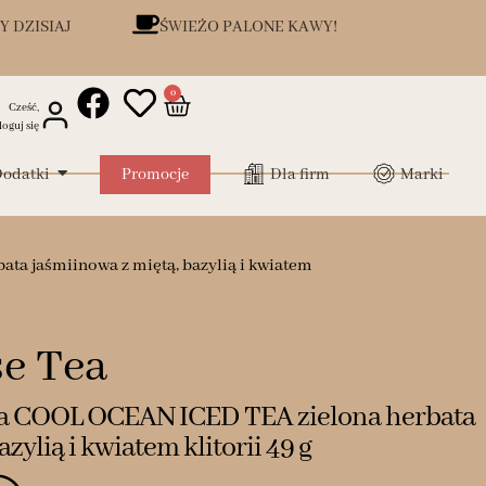
Y DZISIAJ
ŚWIEŻO PALONE KAWY!
0
Cześć,
loguj się
odatki
Promocje
Dla firm
Marki
a jaśmiinowa z miętą, bazylią i kwiatem
e Tea
a COOL OCEAN ICED TEA zielona herbata
zylią i kwiatem klitorii 49 g