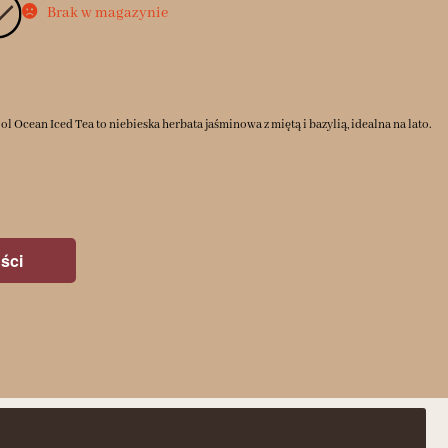
Brak w magazynie
 Ocean Iced Tea to niebieska herbata jaśminowa z miętą i bazylią, idealna na lato.
ści