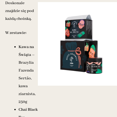
Doskonale
znajdzie się pod
każdą choinką.
W zestawie:
Kawa na
Świąta
–
Brazylia
Fazenda
Sertão,
kawa
ziarnista,
250g
Chai Black