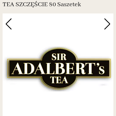
TEA SZCZĘŚCIE 80 Saszetek
N