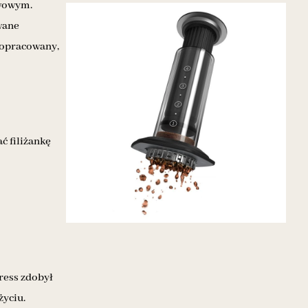
awowym.
wane
 dopracowany,
ć filiżankę
ress zdobył
życiu.