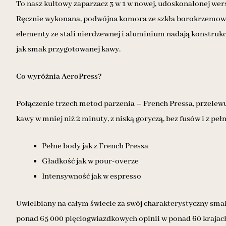
To nasz kultowy zaparzacz 3 w 1 w nowej, udoskonalonej w
Ręcznie wykonana, podwójna komora ze szkła borokrzemowego
elementy ze stali nierdzewnej i aluminium nadają konstrukcj
jak smak przygotowanej kawy.
Co wyróżnia AeroPress?
Połączenie trzech metod parzenia – French Pressa, przelew
kawy w mniej niż 2 minuty, z niską goryczą, bez fusów i z p
Pełne body jak z French Pressa
Gładkość jak w pour-overze
Intensywność jak w espresso
Uwielbiany na całym świecie za swój charakterystyczny smak,
ponad 65 000 pięciogwiazdkowych opinii w ponad 60 krajach.