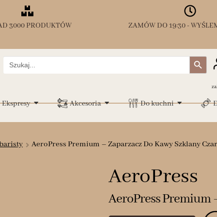
AD 3000 PRODUKTÓW
ZAMÓW DO 19:30 - WYŚLEM
Search Button
Search
for:
za
Ekspresy
Akcesoria
Do kuchni
D
baristy
AeroPress Premium – Zaparzacz Do Kawy Szklany Cza
AeroPress
AeroPress Premium –