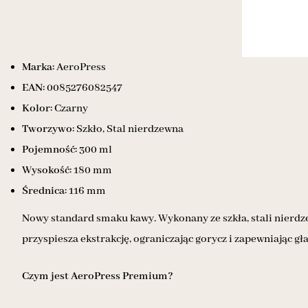
Marka:
AeroPress
EAN:
0085276082547
Kolor:
Czarny
Tworzywo:
Szkło, Stal nierdzewna
Pojemność:
300 ml
Wysokość:
180 mm
Średnica:
116 mm
Nowy standard smaku kawy. Wykonany ze szkła, stali nierdze
przyspiesza ekstrakcję, ograniczając gorycz i zapewniając gł
Czym jest AeroPress Premium?