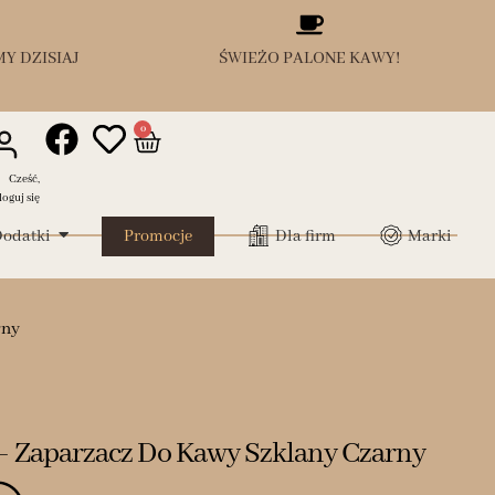
Y DZISIAJ
ŚWIEŻO PALONE KAWY!
0
Cześć,
loguj się
odatki
Promocje
Dla firm
Marki
rny
 Zaparzacz Do Kawy Szklany Czarny