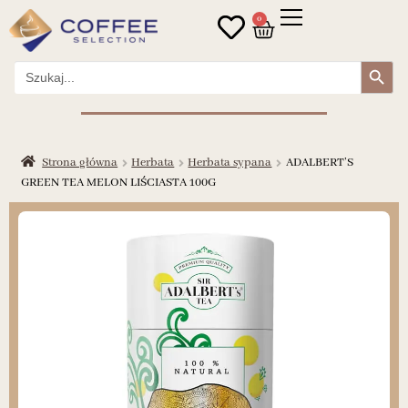
0
Search Button
Search
for:
Strona główna
Herbata
Herbata sypana
ADALBERT’S
GREEN TEA MELON LIŚCIASTA 100G