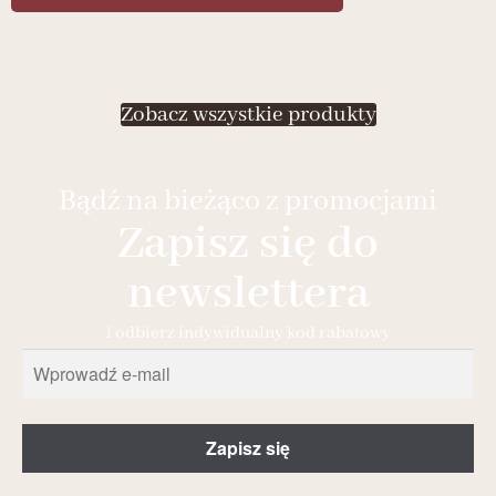
Zobacz wszystkie produkty
Bądź na bieżąco z promocjami
Zapisz się do
newslettera
i odbierz indywidualny kod rabatowy