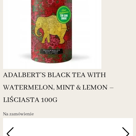
ADALBERT’S BLACK TEA WITH
WATERMELON, MINT & LEMON –
LIŚCIASTA 100G
Na zamówienie
N