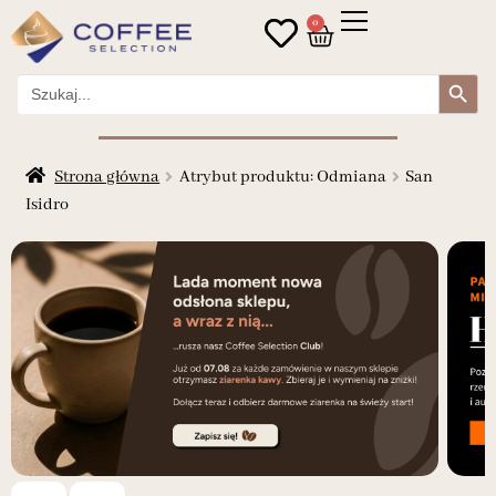
0
Search Button
Search
for:
Strona główna
Atrybut produktu: Odmiana
San
Isidro