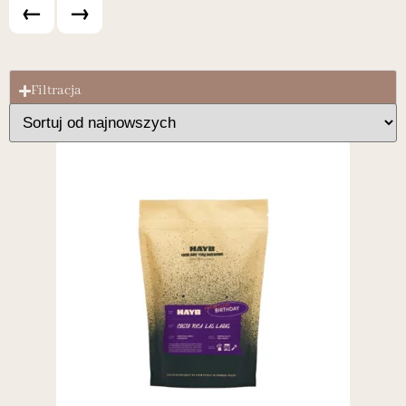
←
→
Filtracja