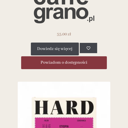
55.00
zł
Dowiedz się więcej
Powiadom o dostępności