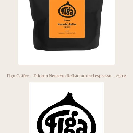
Figa Coffee – Etiopia Nensebo Refisa natural espresso – 250 g