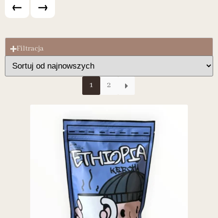
←
→
Filtracja
1
2