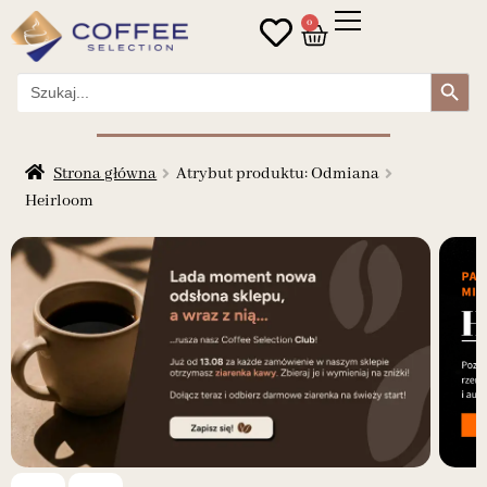
0
Search Button
Search
for:
Strona główna
Atrybut produktu: Odmiana
Heirloom