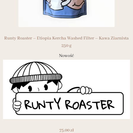
Runty Roaster – Etiopia Kercha Washed Filter – Kawa Ziarnista
250 g
Nowość
75.00
zł