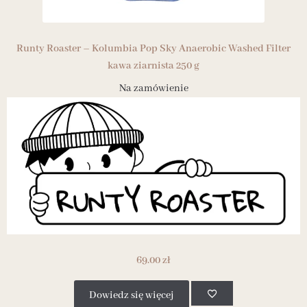
Runty Roaster – Kolumbia Pop Sky Anaerobic Washed Filter
kawa ziarnista 250 g
Na zamówienie
69.00
zł
Dowiedz się więcej