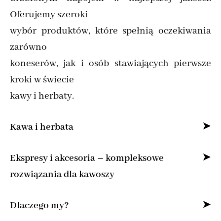
Oferujemy szeroki
wybór produktów, które spełnią oczekiwania
zarówno
koneserów, jak i osób stawiających pierwsze
kroki w świecie
kawy i herbaty.
Kawa i herbata
Specjalizujemy się w sprzedaży kawy ziarnistej
Ekspresy i akcesoria – kompleksowe
i mielonej online,
rozwiązania dla kawoszy
dostarczając produkty od najlepszych marek z
Dla osób, które pragną cieszyć się kawą jak z
Dlaczego my?
całego świata.