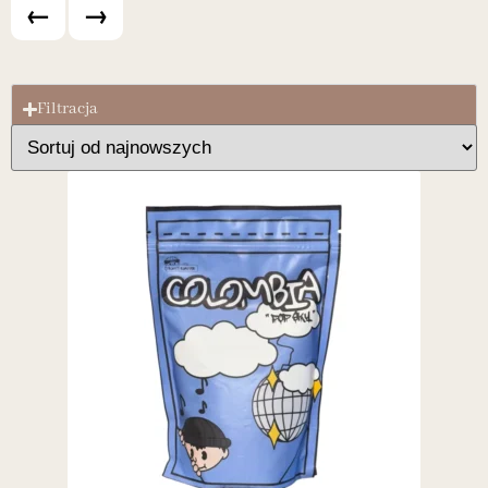
←
→
Filtracja