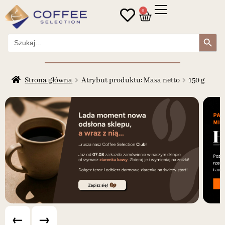
0
Search Button
Search
for:
Strona główna
Atrybut produktu: Masa netto
150 g
←
→