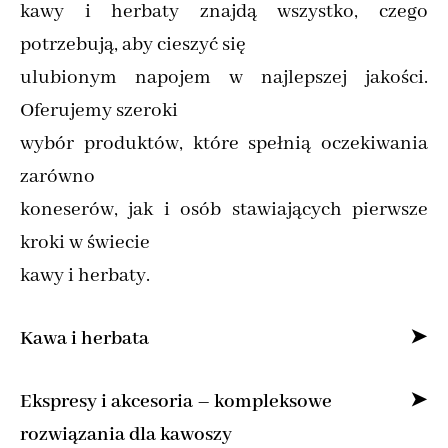
kawy i herbaty znajdą wszystko, czego
potrzebują, aby cieszyć się
ulubionym napojem w najlepszej jakości.
Oferujemy szeroki
wybór produktów, które spełnią oczekiwania
zarówno
koneserów, jak i osób stawiających pierwsze
kroki w świecie
kawy i herbaty.
Kawa i herbata
Specjalizujemy się w sprzedaży kawy ziarnistej
Ekspresy i akcesoria – kompleksowe
i mielonej online,
rozwiązania dla kawoszy