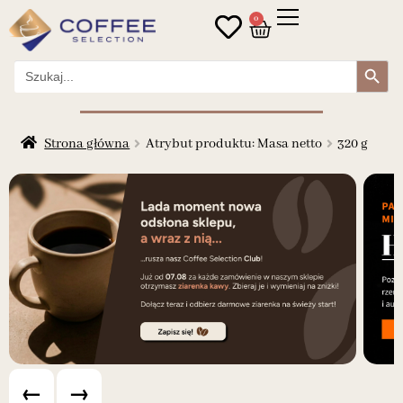
0
Search Button
Search
for:
Strona główna
Atrybut produktu: Masa netto
320 g
←
→