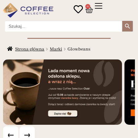
0
Search Button
Search
for:
Strona główna
Marki
Glowbeans
←
→