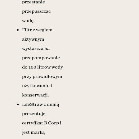
przestanie
przepuszczać
wodę.
Filtr z węglem
aktywnym
wystarcza na
przepompowanie
do 100 litrów wody
przy prawidłowym
użytkowaniu i
konserwacji.
LifeStraw z dumą
prezentuje
certyfikat B Corp i
jest marką