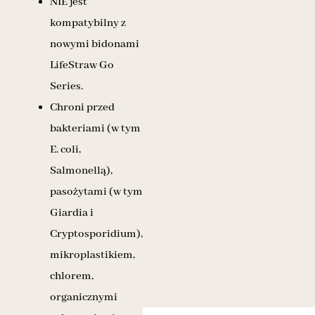
NIE jest
kompatybilny z
nowymi bidonami
LifeStraw Go
Series.
Chroni przed
bakteriami (w tym
E. coli,
Salmonellą),
pasożytami (w tym
Giardia i
Cryptosporidium),
mikroplastikiem,
chlorem,
organicznymi