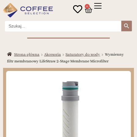
0
Search Button
Search
for:
Strona główna
Akcesoria
Saturatory do wody
Wymienny
filtr membranowy LifeStraw 2-Stage Membrane Microfilter