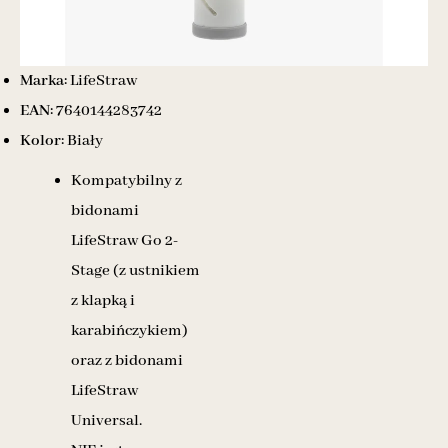
Marka:
LifeStraw
EAN:
7640144283742
Kolor:
Biały
Kompatybilny z
bidonami
LifeStraw Go 2-
Stage (z ustnikiem
z klapką i
karabińczykiem)
oraz z bidonami
LifeStraw
Universal.