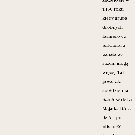
zaczęło się w
1966 roku,
kiedy grupa
drobnych
farmerów z
Salwadoru
uznała, że
razem mogą
więcej. Tak
powstała
spółdzielnia
San José de La
Majada, która
dziś – po
blisko 60