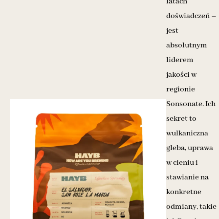
latach
doświadczeń –
jest
absolutnym
liderem
jakości w
regionie
Sonsonate. Ich
sekret to
wulkaniczna
gleba, uprawa
w cieniu i
stawianie na
konkretne
odmiany, takie