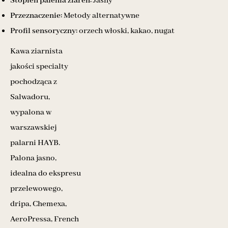
Stopień palenia ziaren:
Jasny
Przeznaczenie:
Metody alternatywne
Profil sensoryczny:
orzech włoski, kakao, nugat
Kawa ziarnista
jakości specialty
pochodząca z
Salwadoru,
wypalona w
warszawskiej
palarni HAYB.
Palona jasno,
idealna do ekspresu
przelewowego,
dripa, Chemexa,
AeroPressa, French