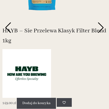
HAYB – Sie Przelewa Klasyk Filter Blend
1kg
1
149.00
zł
Dodaj do koszyka