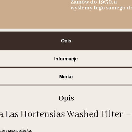
Zamów do 19:30, a
wyślemy tego samego dn
Opis
Informacje
Marka
Opis
 Las Hortensias Washed Filter –
e naszą ofertą.