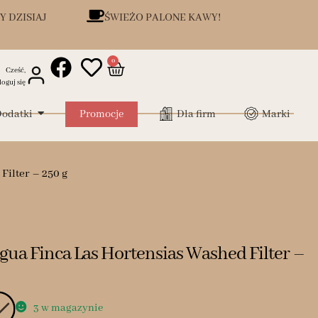
Y DZISIAJ
ŚWIEŻO PALONE KAWY!
0
Cześć,
loguj się
odatki
Promocje
Dla firm
Marki
Filter – 250 g
gua Finca Las Hortensias Washed Filter –
3 w magazynie