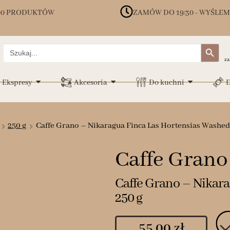
00 PRODUKTÓW
ZAMÓW DO 19:30 - WYŚLEM
Search Button
Search
for:
za
Ekspresy
Akcesoria
Do kuchni
D
250 g
Caffe Grano – Nikaragua Finca Las Hortensias Washed 
Caffe Grano
Caffe Grano – Nikara
250 g
55.00
zł