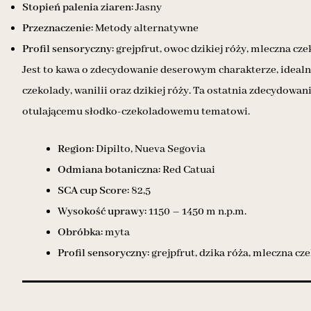
Stopień palenia ziaren:
Jasny
Przeznaczenie:
Metody alternatywne
Profil sensoryczny:
grejpfrut, owoc dzikiej róży, mleczna cze
Jest to kawa o zdecydowanie deserowym charakterze, ideal
czekolady, wanilii oraz dzikiej róży. Ta ostatnia zdecydowa
otulającemu słodko-czekoladowemu tematowi.
Region:
Dipilto, Nueva Segovia
Odmiana botaniczna:
Red Catuai
SCA cup Score:
82,5
Wysokość uprawy:
1150 – 1450 m n.p.m.
Obróbka:
myta
Profil sensoryczny:
grejpfrut, dzika róża, mleczna cz