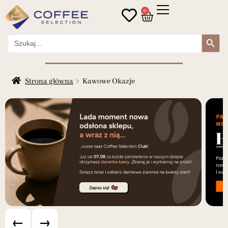
0
Search Button
Search
for:
Strona główna
Kawowe Okazje
←
→