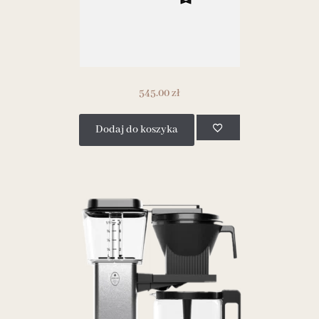
545.00
zł
Dodaj do koszyka