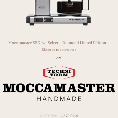
Moccamaster KBG 741 Select – Diamond Limted Edition –
Ekspres przelewowy
-1%
1,349.90
zł
1,329.90
zł